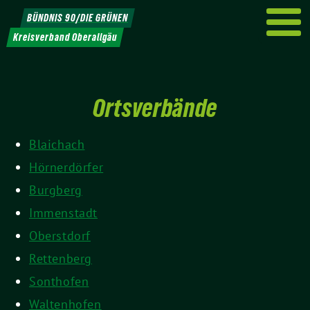
Weiter
BÜNDNIS 90/DIE GRÜNEN
zum
Kreisverband Oberallgäu
Inhalt
Ortsverbände
Blaichach
Hörnerdörfer
Burgberg
Immenstadt
Oberstdorf
Rettenberg
Sonthofen
Waltenhofen